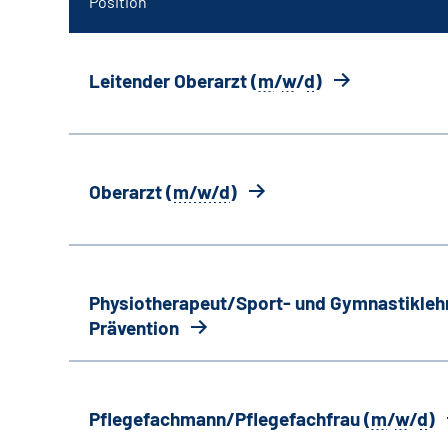
Position
Leitender Oberarzt (
m
/
w
/
d
)
Oberarzt (
m/w/d
)
Physiotherapeut/Sport- und Gymnastiklehr
Prävention
Pflegefachmann/Pflegefachfrau (
m
/
w
/
d
)