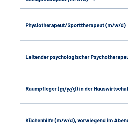
Physiotherapeut/Sporttherapeut (
m
/
w
/
d
)
Leitender psychologischer Psychotherapeu
Raumpfleger (
m/w/d
) in der Hauswirtscha
Küchenhilfe (m/w/d), vorwiegend im Aben