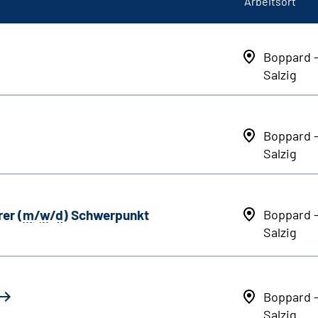
Arbeitsort
Boppard 
Salzig
Boppard 
Salzig
er (
m
/
w
/
d
) Schwerpunkt
Boppard 
Salzig
Boppard 
Salzig