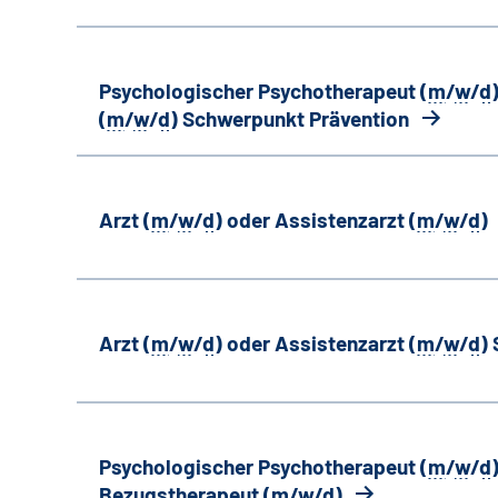
Psychologischer Psychotherapeut (
m
/
w
/
d
(
m
/
w
/
d
) Schwerpunkt Prävention
Arzt (
m
/
w
/
d
) oder Assistenzarzt (
m
/
w
/
d
)
Arzt (
m
/
w
/
d
) oder Assistenzarzt (
m
/
w
/
d
)
Psychologischer Psychotherapeut (
m
/
w
/
d
Bezugstherapeut (
m
/
w
/
d
)