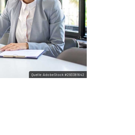
Quelle:AdobeStock #293381642