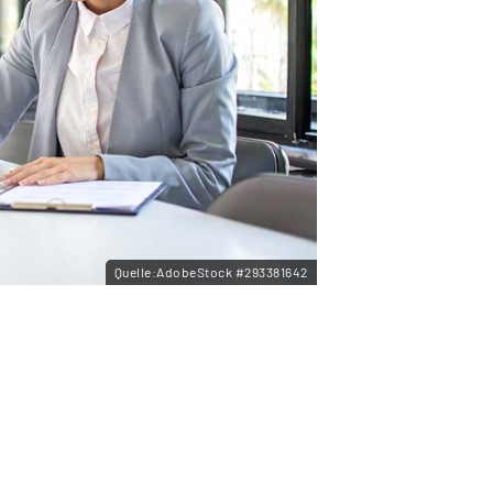
Quelle:AdobeStock #293381642