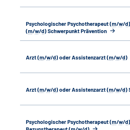
Psychologischer Psychotherapeut (
m
/
w
/
d
(
m
/
w
/
d
) Schwerpunkt Prävention
Arzt (
m
/
w
/
d
) oder Assistenzarzt (
m
/
w
/
d
)
Arzt (
m
/
w
/
d
) oder Assistenzarzt (
m
/
w
/
d
)
Psychologischer Psychotherapeut (
m
/
w
/
d
Bezugstherapeut (
m
/
w
/
d
)