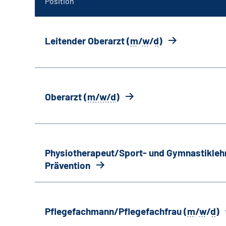
Position
Leitender Oberarzt (
m
/
w
/
d
)
Oberarzt (
m/w/d
)
Physiotherapeut/Sport- und Gymnastiklehr
Prävention
Pflegefachmann/Pflegefachfrau (
m
/
w
/
d
)