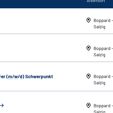
Arbeitsort
Boppard 
Salzig
Boppard 
Salzig
er (
m
/
w
/
d
) Schwerpunkt
Boppard 
Salzig
Boppard 
Salzig