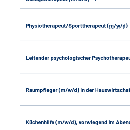
Physiotherapeut/Sporttherapeut (
m
/
w
/
d
)
Leitender psychologischer Psychotherapeu
Raumpfleger (
m/w/d
) in der Hauswirtscha
Küchenhilfe (m/w/d), vorwiegend im Aben