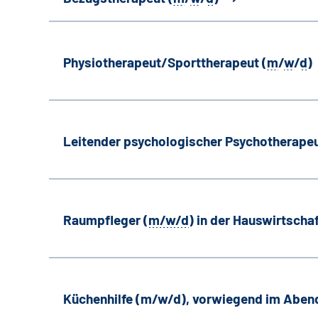
Physiotherapeut/Sporttherapeut (
m
/
w
/
d
)
Leitender psychologischer Psychotherapeu
Raumpfleger (
m/w/d
) in der Hauswirtscha
Küchenhilfe (m/w/d), vorwiegend im Aben