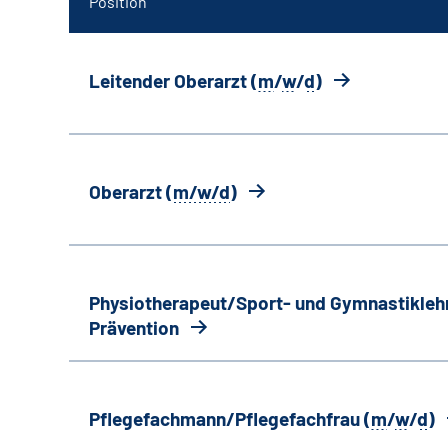
Position
Leitender Oberarzt (
m
/
w
/
d
)
Oberarzt (
m/w/d
)
Physiotherapeut/Sport- und Gymnastiklehr
Prävention
Pflegefachmann/Pflegefachfrau (
m
/
w
/
d
)