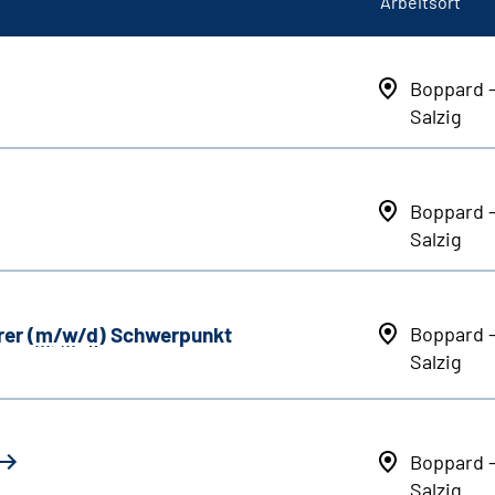
Arbeitsort
Boppard 
Salzig
Boppard 
Salzig
er (
m
/
w
/
d
) Schwerpunkt
Boppard 
Salzig
Boppard 
Salzig