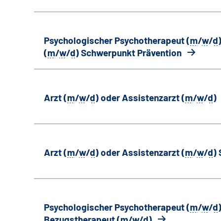
Psychologischer Psychotherapeut (
m
/
w
/
d
(
m
/
w
/
d
) Schwerpunkt Prävention
Arzt (
m
/
w
/
d
) oder Assistenzarzt (
m
/
w
/
d
)
Arzt (
m
/
w
/
d
) oder Assistenzarzt (
m
/
w
/
d
)
Psychologischer Psychotherapeut (
m
/
w
/
d
Bezugstherapeut (
m
/
w
/
d
)