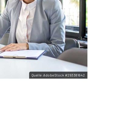
Quelle:AdobeStock #293381642