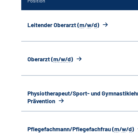
Position
Leitender Oberarzt (
m
/
w
/
d
)
Oberarzt (
m/w/d
)
Physiotherapeut/Sport- und Gymnastiklehr
Prävention
Pflegefachmann/Pflegefachfrau (
m
/
w
/
d
)