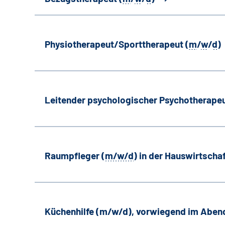
Physiotherapeut/Sporttherapeut (
m
/
w
/
d
)
Leitender psychologischer Psychotherapeu
Raumpfleger (
m/w/d
) in der Hauswirtscha
Küchenhilfe (m/w/d), vorwiegend im Aben