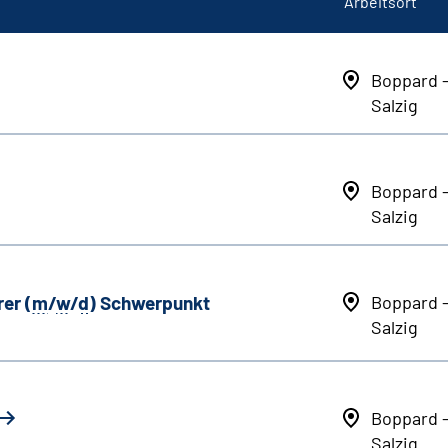
Arbeitsort
Boppard 
Salzig
Boppard 
Salzig
er (
m
/
w
/
d
) Schwerpunkt
Boppard 
Salzig
Boppard 
Salzig