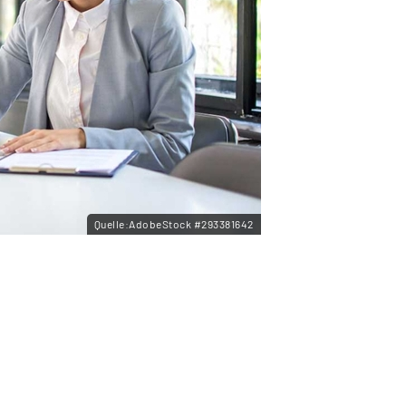
Quelle:AdobeStock #293381642