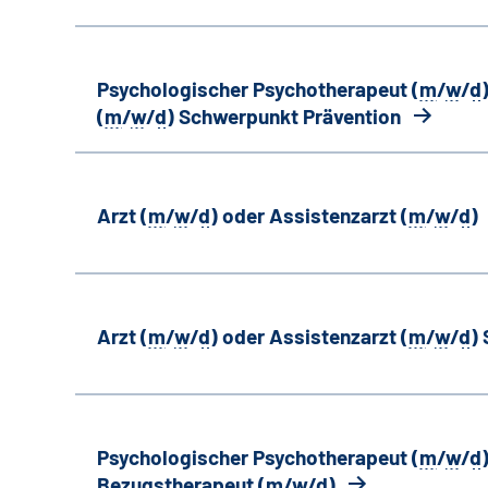
Psychologischer Psychotherapeut (
m
/
w
/
d
(
m
/
w
/
d
) Schwerpunkt Prävention
Arzt (
m
/
w
/
d
) oder Assistenzarzt (
m
/
w
/
d
)
Arzt (
m
/
w
/
d
) oder Assistenzarzt (
m
/
w
/
d
)
Psychologischer Psychotherapeut (
m
/
w
/
d
Bezugstherapeut (
m
/
w
/
d
)