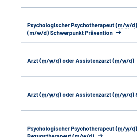
Psychologischer Psychotherapeut (
m
/
w
/
d
(
m
/
w
/
d
) Schwerpunkt Prävention
Arzt (
m
/
w
/
d
) oder Assistenzarzt (
m
/
w
/
d
)
Arzt (
m
/
w
/
d
) oder Assistenzarzt (
m
/
w
/
d
)
Psychologischer Psychotherapeut (
m
/
w
/
d
Bezugstherapeut (
m
/
w
/
d
)