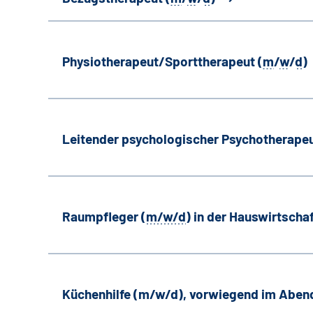
Physiotherapeut/Sporttherapeut (
m
/
w
/
d
)
Leitender psychologischer Psychotherapeu
Raumpfleger (
m/w/d
) in der Hauswirtscha
Küchenhilfe (m/w/d), vorwiegend im Aben