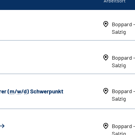
Arbeitsort
Boppard 
Salzig
Boppard 
Salzig
er (
m
/
w
/
d
) Schwerpunkt
Boppard 
Salzig
Boppard 
Salzig