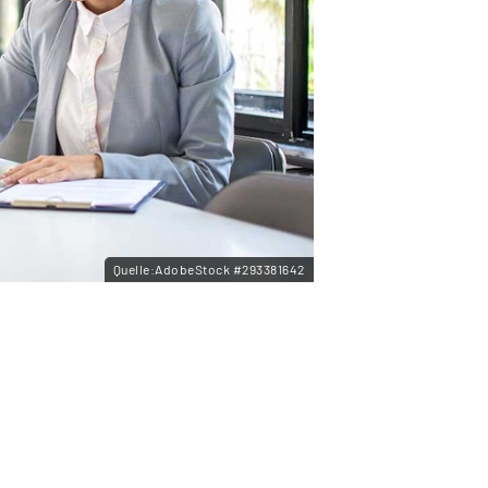
Quelle:AdobeStock #293381642