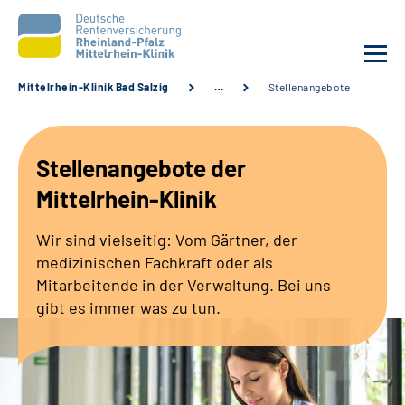
Mittelrhein-Klinik Bad Salzig
…
Stellenangebote
Unsere Klinik
Stellenangebote der
Unsere Angebote
Mittelrhein-Klinik
Ihre Rehabilitation
Wir sind vielseitig: Vom Gärtner, der
medizinischen Fachkraft oder als
Karriere
Mitarbeitende in der Verwaltung. Bei uns
gibt es immer was zu tun.
Zuweisende &
Selbsthilfegruppen
Suche