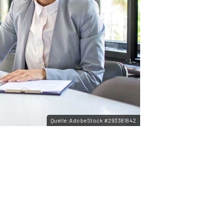
Quelle:AdobeStock #293381642