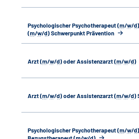
Psychologischer Psychotherapeut (
m
/
w
/
d
(
m
/
w
/
d
) Schwerpunkt Prävention
Arzt (
m
/
w
/
d
) oder Assistenzarzt (
m
/
w
/
d
)
Arzt (
m
/
w
/
d
) oder Assistenzarzt (
m
/
w
/
d
)
Psychologischer Psychotherapeut (
m
/
w
/
d
Bezugstherapeut (
m
/
w
/
d
)