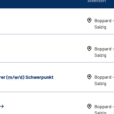
Arbeitsort
Boppard 
Salzig
Boppard 
Salzig
er (
m
/
w
/
d
) Schwerpunkt
Boppard 
Salzig
Boppard 
Salzig