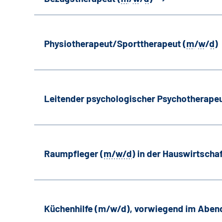
Physiotherapeut/Sporttherapeut (
m
/
w
/
d
)
Leitender psychologischer Psychotherapeu
Raumpfleger (
m/w/d
) in der Hauswirtscha
Küchenhilfe (m/w/d), vorwiegend im Aben