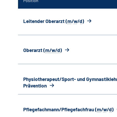
Position
Leitender Oberarzt (
m
/
w
/
d
)
Oberarzt (
m/w/d
)
Physiotherapeut/Sport- und Gymnastiklehr
Prävention
Pflegefachmann/Pflegefachfrau (
m
/
w
/
d
)