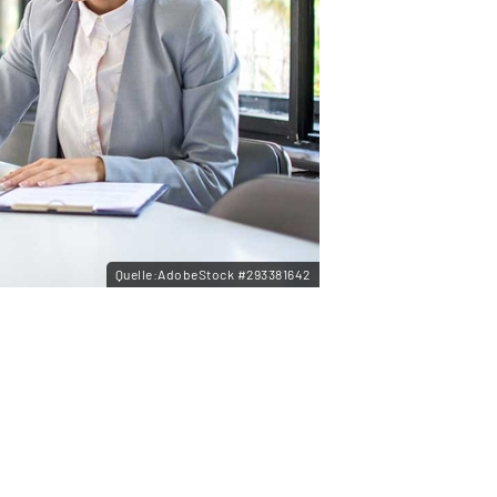
Quelle:AdobeStock #293381642