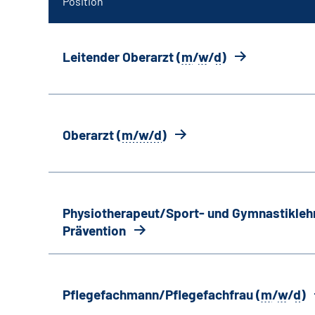
Position
Leitender Oberarzt (
m
/
w
/
d
)
Oberarzt (
m/w/d
)
Physiotherapeut/Sport- und Gymnastiklehr
Prävention
Pflegefachmann/Pflegefachfrau (
m
/
w
/
d
)