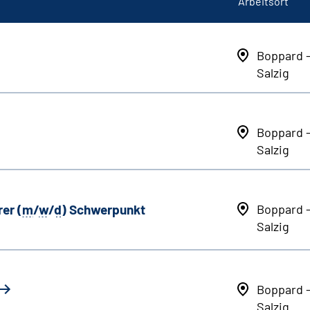
Arbeitsort
Boppard 
Salzig
Boppard 
Salzig
er (
m
/
w
/
d
) Schwerpunkt
Boppard 
Salzig
Boppard 
Salzig