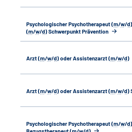
Psychologischer Psychotherapeut (
m
/
w
/
d
(
m
/
w
/
d
) Schwerpunkt Prävention
Arzt (
m
/
w
/
d
) oder Assistenzarzt (
m
/
w
/
d
)
Arzt (
m
/
w
/
d
) oder Assistenzarzt (
m
/
w
/
d
)
Psychologischer Psychotherapeut (
m
/
w
/
d
Bezugstherapeut (
m
/
w
/
d
)