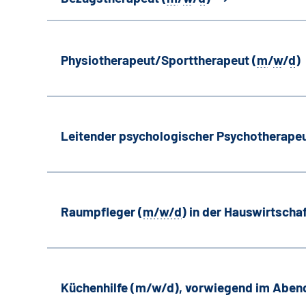
Physiotherapeut/Sporttherapeut (
m
/
w
/
d
)
Leitender psychologischer Psychotherapeu
Raumpfleger (
m/w/d
) in der Hauswirtscha
Küchenhilfe (m/w/d), vorwiegend im Aben