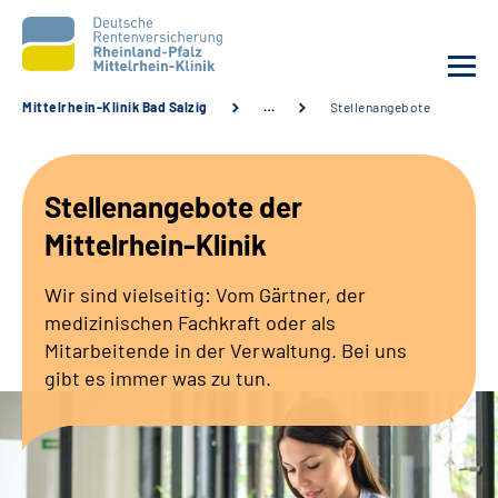
Mittelrhein-Klinik Bad Salzig
…
Stellenangebote
Unsere Klinik
Stellenangebote der
Unsere Angebote
Mittelrhein-Klinik
Ihre Rehabilitation
Wir sind vielseitig: Vom Gärtner, der
medizinischen Fachkraft oder als
Karriere
Mitarbeitende in der Verwaltung. Bei uns
gibt es immer was zu tun.
Zuweisende &
Selbsthilfegruppen
Suche