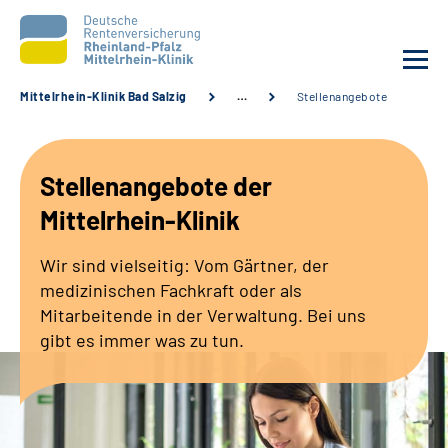
Mittelrhein-Klinik Bad Salzig
…
Stellenangebote
Unsere Klinik
Stellenangebote der
Unsere Angebote
Mittelrhein-Klinik
Ihre Rehabilitation
Wir sind vielseitig: Vom Gärtner, der
medizinischen Fachkraft oder als
Karriere
Mitarbeitende in der Verwaltung. Bei uns
gibt es immer was zu tun.
Zuweisende &
Selbsthilfegruppen
Suche