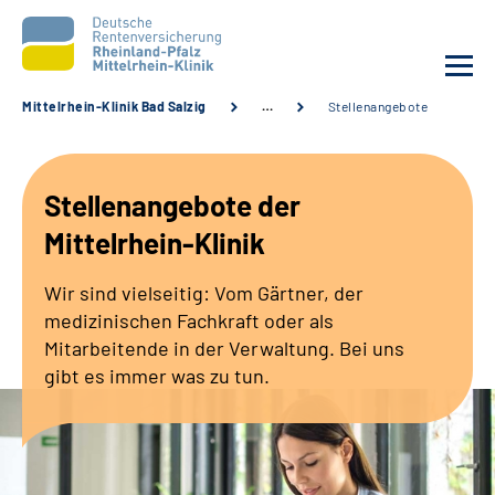
Mittelrhein-Klinik Bad Salzig
…
Stellenangebote
Unsere Klinik
Stellenangebote der
Unsere Angebote
Mittelrhein-Klinik
Ihre Rehabilitation
Wir sind vielseitig: Vom Gärtner, der
medizinischen Fachkraft oder als
Karriere
Mitarbeitende in der Verwaltung. Bei uns
gibt es immer was zu tun.
Zuweisende &
Selbsthilfegruppen
Suche