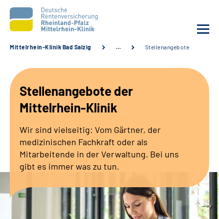
Mittelrhein-Klinik Bad Salzig
…
Stellenangebote
Unsere Klinik
Stellenangebote der
Unsere Angebote
Mittelrhein-Klinik
Ihre Rehabilitation
Wir sind vielseitig: Vom Gärtner, der
medizinischen Fachkraft oder als
Karriere
Mitarbeitende in der Verwaltung. Bei uns
gibt es immer was zu tun.
Zuweisende &
Selbsthilfegruppen
Suche