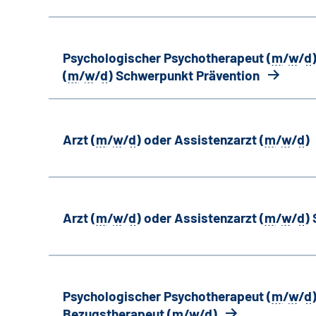
Psychologischer Psychotherapeut (
m
/
w
/
d
(
m
/
w
/
d
) Schwerpunkt Prävention
Arzt (
m
/
w
/
d
) oder Assistenzarzt (
m
/
w
/
d
)
Arzt (
m
/
w
/
d
) oder Assistenzarzt (
m
/
w
/
d
)
Psychologischer Psychotherapeut (
m
/
w
/
d
Bezugstherapeut (
m
/
w
/
d
)