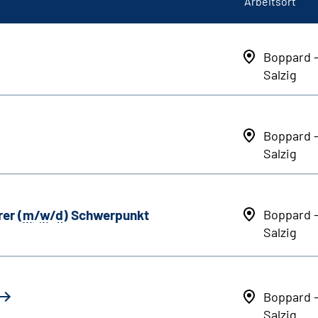
Arbeitsort
Boppard 
Salzig
Boppard 
Salzig
er (
m
/
w
/
d
) Schwerpunkt
Boppard 
Salzig
Boppard 
Salzig