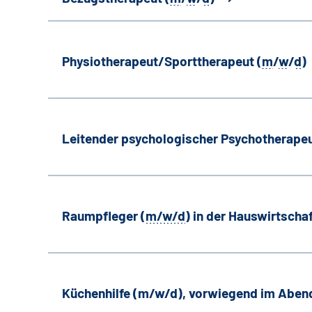
Physiotherapeut/Sporttherapeut (
m
/
w
/
d
)
Leitender psychologischer Psychotherapeu
Raumpfleger (
m/w/d
) in der Hauswirtscha
Küchenhilfe (m/w/d), vorwiegend im Aben