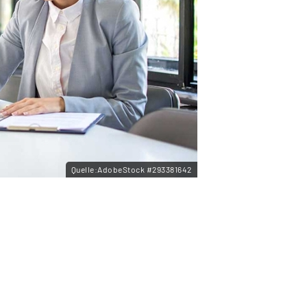
Quelle:AdobeStock #293381642