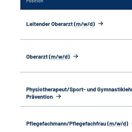
Position
Leitender Oberarzt (
m
/
w
/
d
)
Oberarzt (
m/w/d
)
Physiotherapeut/Sport- und Gymnastiklehr
Prävention
Pflegefachmann/Pflegefachfrau (
m
/
w
/
d
)