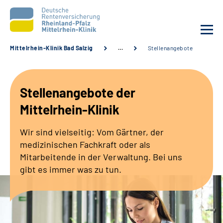
Mittelrhein-Klinik Bad Salzig
…
Stellenangebote
Unsere Klinik
Stellenangebote der
Unsere Angebote
Mittelrhein-Klinik
Ihre Rehabilitation
Wir sind vielseitig: Vom Gärtner, der
medizinischen Fachkraft oder als
Karriere
Mitarbeitende in der Verwaltung. Bei uns
gibt es immer was zu tun.
Zuweisende &
Selbsthilfegruppen
Suche