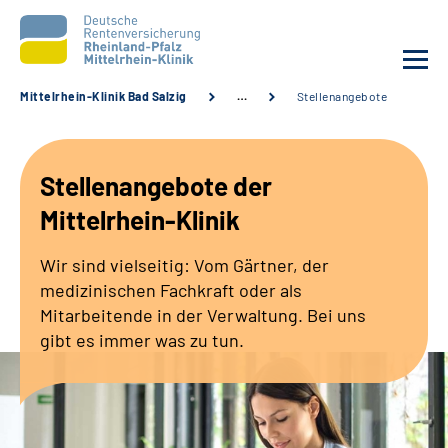
Mittelrhein-Klinik Bad Salzig
…
Stellenangebote
Unsere Klinik
Stellenangebote der
Unsere Angebote
Mittelrhein-Klinik
Ihre Rehabilitation
Wir sind vielseitig: Vom Gärtner, der
medizinischen Fachkraft oder als
Karriere
Mitarbeitende in der Verwaltung. Bei uns
gibt es immer was zu tun.
Zuweisende &
Selbsthilfegruppen
Suche