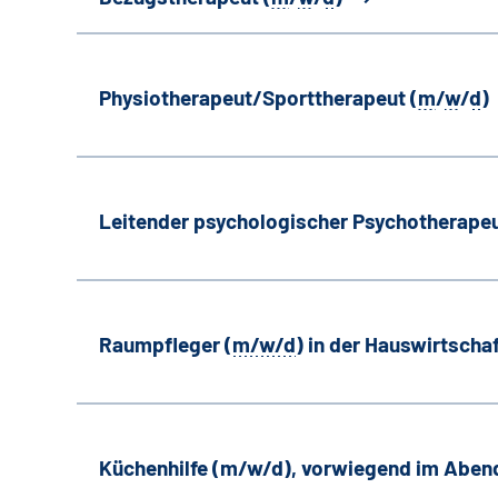
Physiotherapeut/Sporttherapeut (
m
/
w
/
d
)
Leitender psychologischer Psychotherapeu
Raumpfleger (
m/w/d
) in der Hauswirtscha
Küchenhilfe (m/w/d), vorwiegend im Aben