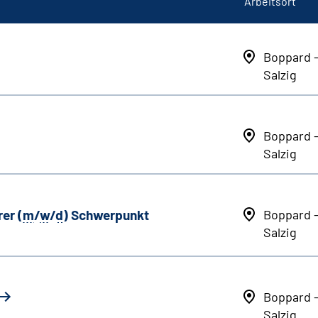
Arbeitsort
Boppard 
Salzig
Boppard 
Salzig
er (
m
/
w
/
d
) Schwerpunkt
Boppard 
Salzig
Boppard 
Salzig