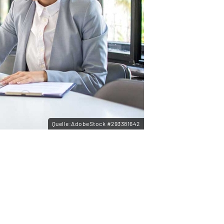
Quelle:AdobeStock #293381642