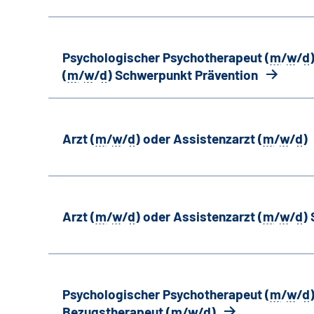
Psychologischer Psychotherapeut (
m
/
w
/
d
(
m
/
w
/
d
) Schwerpunkt Prävention
Arzt (
m
/
w
/
d
) oder Assistenzarzt (
m
/
w
/
d
)
Arzt (
m
/
w
/
d
) oder Assistenzarzt (
m
/
w
/
d
)
Psychologischer Psychotherapeut (
m
/
w
/
d
Bezugstherapeut (
m
/
w
/
d
)