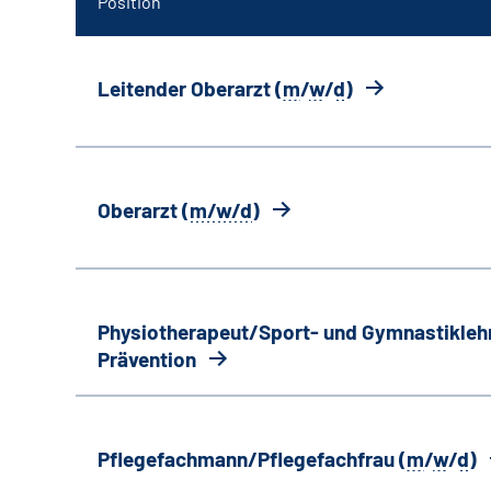
Position
Leitender Oberarzt (
m
/
w
/
d
)
Oberarzt (
m/w/d
)
Physiotherapeut/Sport- und Gymnastiklehr
Prävention
Pflegefachmann/Pflegefachfrau (
m
/
w
/
d
)