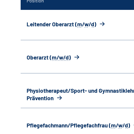
Position
Leitender Oberarzt (
m
/
w
/
d
)
Oberarzt (
m/w/d
)
Physiotherapeut/Sport- und Gymnastiklehr
Prävention
Pflegefachmann/Pflegefachfrau (
m
/
w
/
d
)