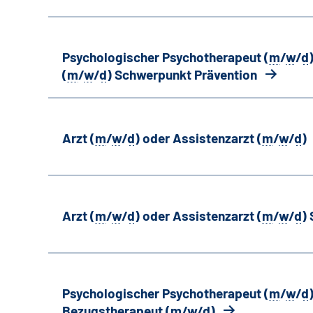
Psychologischer Psychotherapeut (
m
/
w
/
d
(
m
/
w
/
d
) Schwerpunkt Prävention
Arzt (
m
/
w
/
d
) oder Assistenzarzt (
m
/
w
/
d
)
Arzt (
m
/
w
/
d
) oder Assistenzarzt (
m
/
w
/
d
)
Psychologischer Psychotherapeut (
m
/
w
/
d
Bezugstherapeut (
m
/
w
/
d
)