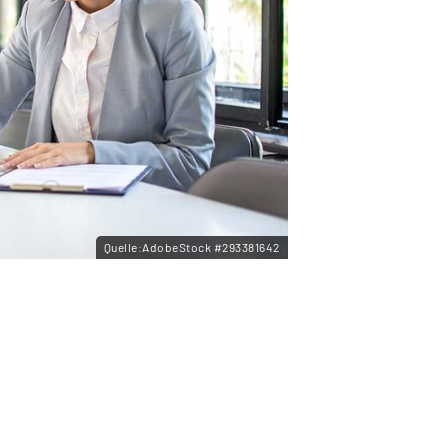
Quelle:AdobeStock #293381642