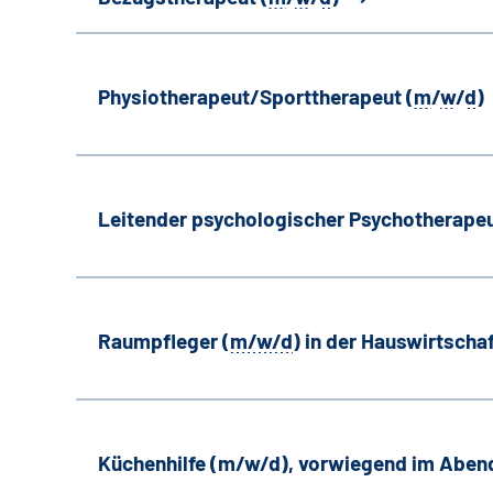
Physiotherapeut/Sporttherapeut (
m
/
w
/
d
)
Leitender psychologischer Psychotherapeu
Raumpfleger (
m/w/d
) in der Hauswirtscha
Küchenhilfe (m/w/d), vorwiegend im Aben