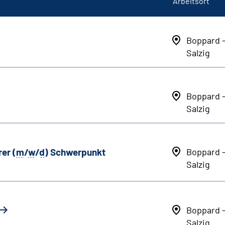
Arbeitsort
Boppard 
Salzig
Boppard 
Salzig
er (
m
/
w
/
d
) Schwerpunkt
Boppard 
Salzig
Boppard 
Salzig