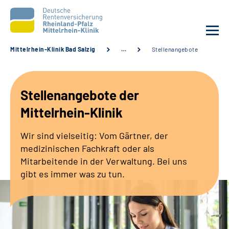
Mittelrhein-Klinik Bad Salzig
…
Stellenangebote
Unsere Klinik
Stellenangebote der
Unsere Angebote
Mittelrhein-Klinik
Ihre Rehabilitation
Wir sind vielseitig: Vom Gärtner, der
medizinischen Fachkraft oder als
Karriere
Mitarbeitende in der Verwaltung. Bei uns
gibt es immer was zu tun.
Zuweisende &
Selbsthilfegruppen
Suche