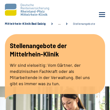
Mittelrhein-Klinik Bad Salzig
…
Stellenangebote
Unsere Klinik
Stellenangebote der
Unsere Angebote
Mittelrhein-Klinik
Ihre Rehabilitation
Wir sind vielseitig: Vom Gärtner, der
medizinischen Fachkraft oder als
Karriere
Mitarbeitende in der Verwaltung. Bei uns
gibt es immer was zu tun.
Zuweisende &
Selbsthilfegruppen
Suche