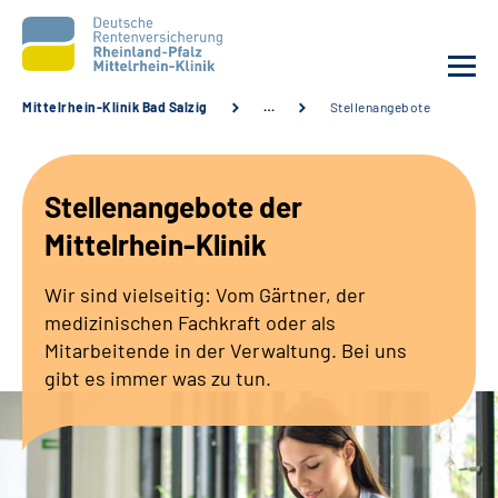
Mittelrhein-Klinik Bad Salzig
…
Stellenangebote
Unsere Klinik
Stellenangebote der
Unsere Angebote
Mittelrhein-Klinik
Ihre Rehabilitation
Wir sind vielseitig: Vom Gärtner, der
medizinischen Fachkraft oder als
Karriere
Mitarbeitende in der Verwaltung. Bei uns
gibt es immer was zu tun.
Zuweisende &
Selbsthilfegruppen
Suche