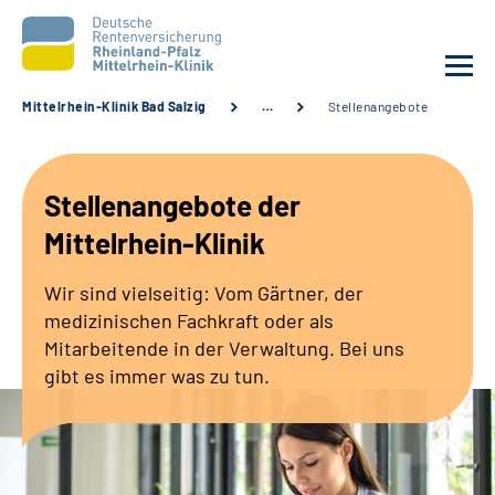
Mittelrhein-Klinik Bad Salzig
…
Stellenangebote
Unsere Klinik
Stellenangebote der
Unsere Angebote
Mittelrhein-Klinik
Ihre Rehabilitation
Wir sind vielseitig: Vom Gärtner, der
medizinischen Fachkraft oder als
Karriere
Mitarbeitende in der Verwaltung. Bei uns
gibt es immer was zu tun.
Zuweisende &
Selbsthilfegruppen
Suche