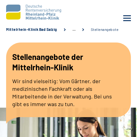
Mittelrhein-Klinik Bad Salzig
…
Stellenangebote
Unsere Klinik
Stellenangebote der
Unsere Angebote
Mittelrhein-Klinik
Ihre Rehabilitation
Wir sind vielseitig: Vom Gärtner, der
medizinischen Fachkraft oder als
Karriere
Mitarbeitende in der Verwaltung. Bei uns
gibt es immer was zu tun.
Zuweisende &
Selbsthilfegruppen
Suche