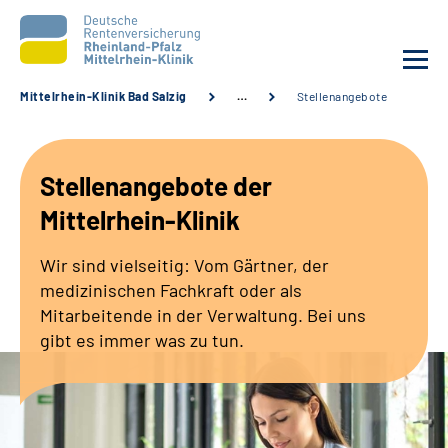
Mittelrhein-Klinik Bad Salzig
…
Stellenangebote
Unsere Klinik
Stellenangebote der
Unsere Angebote
Mittelrhein-Klinik
Ihre Rehabilitation
Wir sind vielseitig: Vom Gärtner, der
medizinischen Fachkraft oder als
Karriere
Mitarbeitende in der Verwaltung. Bei uns
gibt es immer was zu tun.
Zuweisende &
Selbsthilfegruppen
Suche