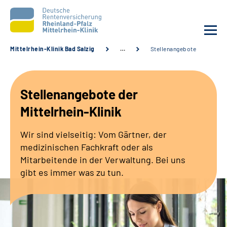
Mittelrhein-Klinik Bad Salzig
…
Stellenangebote
Unsere Klinik
Stellenangebote der
Unsere Angebote
Mittelrhein-Klinik
Ihre Rehabilitation
Wir sind vielseitig: Vom Gärtner, der
medizinischen Fachkraft oder als
Karriere
Mitarbeitende in der Verwaltung. Bei uns
gibt es immer was zu tun.
Zuweisende &
Selbsthilfegruppen
Suche