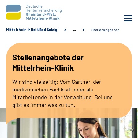
Mittelrhein-Klinik Bad Salzig
…
Stellenangebote
Unsere Klinik
Stellenangebote der
Unsere Angebote
Mittelrhein-Klinik
Ihre Rehabilitation
Wir sind vielseitig: Vom Gärtner, der
medizinischen Fachkraft oder als
Karriere
Mitarbeitende in der Verwaltung. Bei uns
gibt es immer was zu tun.
Zuweisende &
Selbsthilfegruppen
Suche