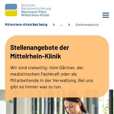
Mittelrhein-Klinik Bad Salzig
…
Stellenangebote
Unsere Klinik
Stellenangebote der
Unsere Angebote
Mittelrhein-Klinik
Ihre Rehabilitation
Wir sind vielseitig: Vom Gärtner, der
medizinischen Fachkraft oder als
Karriere
Mitarbeitende in der Verwaltung. Bei uns
gibt es immer was zu tun.
Zuweisende &
Selbsthilfegruppen
Suche