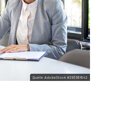
Quelle:AdobeStock #293381642