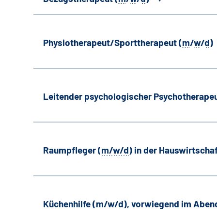
Physiotherapeut/Sporttherapeut (
m
/
w
/
d
)
Leitender psychologischer Psychotherapeu
Raumpfleger (
m/w/d
) in der Hauswirtscha
Küchenhilfe (m/w/d), vorwiegend im Aben