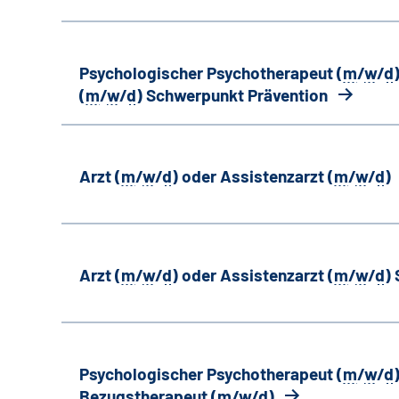
Psychologischer Psychotherapeut (
m
/
w
/
d
(
m
/
w
/
d
) Schwerpunkt Prävention
Arzt (
m
/
w
/
d
) oder Assistenzarzt (
m
/
w
/
d
)
Arzt (
m
/
w
/
d
) oder Assistenzarzt (
m
/
w
/
d
)
Psychologischer Psychotherapeut (
m
/
w
/
d
Bezugstherapeut (
m
/
w
/
d
)