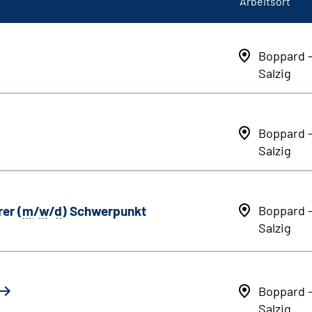
Arbeitsort
Boppard 
Salzig
Boppard 
Salzig
er (
m
/
w
/
d
) Schwerpunkt
Boppard 
Salzig
Boppard 
Salzig