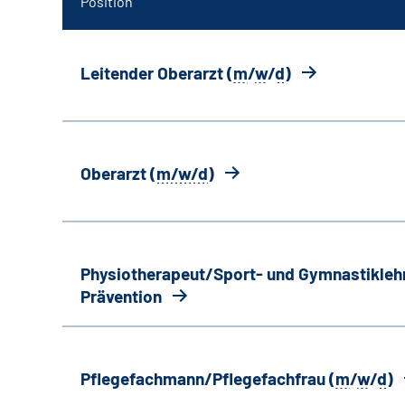
Position
Leitender Oberarzt (
m
/
w
/
d
)
Oberarzt (
m/w/d
)
Physiotherapeut/Sport- und Gymnastiklehr
Prävention
Pflegefachmann/Pflegefachfrau (
m
/
w
/
d
)