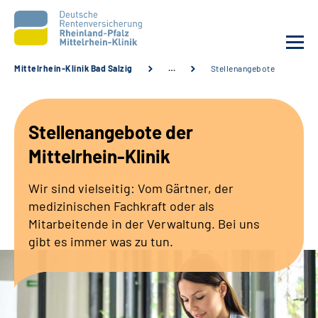
Mittelrhein-Klinik Bad Salzig
…
Stellenangebote
Unsere Klinik
Stellenangebote der
Unsere Angebote
Mittelrhein-Klinik
Ihre Rehabilitation
Wir sind vielseitig: Vom Gärtner, der
medizinischen Fachkraft oder als
Karriere
Mitarbeitende in der Verwaltung. Bei uns
gibt es immer was zu tun.
Zuweisende &
Selbsthilfegruppen
Suche