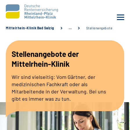
Mittelrhein-Klinik Bad Salzig
…
Stellenangebote
Unsere Klinik
Stellenangebote der
Unsere Angebote
Mittelrhein-Klinik
Ihre Rehabilitation
Wir sind vielseitig: Vom Gärtner, der
medizinischen Fachkraft oder als
Karriere
Mitarbeitende in der Verwaltung. Bei uns
gibt es immer was zu tun.
Zuweisende &
Selbsthilfegruppen
Suche