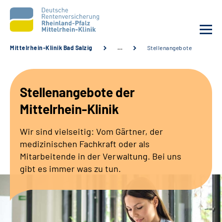
Mittelrhein-Klinik Bad Salzig
…
Stellenangebote
Unsere Klinik
Stellenangebote der
Unsere Angebote
Mittelrhein-Klinik
Ihre Rehabilitation
Wir sind vielseitig: Vom Gärtner, der
medizinischen Fachkraft oder als
Karriere
Mitarbeitende in der Verwaltung. Bei uns
gibt es immer was zu tun.
Zuweisende &
Selbsthilfegruppen
Suche