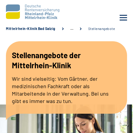
Mittelrhein-Klinik Bad Salzig
…
Stellenangebote
Unsere Klinik
Stellenangebote der
Unsere Angebote
Mittelrhein-Klinik
Ihre Rehabilitation
Wir sind vielseitig: Vom Gärtner, der
medizinischen Fachkraft oder als
Karriere
Mitarbeitende in der Verwaltung. Bei uns
gibt es immer was zu tun.
Zuweisende &
Selbsthilfegruppen
Suche