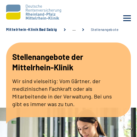
Mittelrhein-Klinik Bad Salzig
…
Stellenangebote
Unsere Klinik
Stellenangebote der
Unsere Angebote
Mittelrhein-Klinik
Ihre Rehabilitation
Wir sind vielseitig: Vom Gärtner, der
medizinischen Fachkraft oder als
Karriere
Mitarbeitende in der Verwaltung. Bei uns
gibt es immer was zu tun.
Zuweisende &
Selbsthilfegruppen
Suche