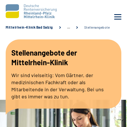
Mittelrhein-Klinik Bad Salzig
…
Stellenangebote
Unsere Klinik
Stellenangebote der
Unsere Angebote
Mittelrhein-Klinik
Ihre Rehabilitation
Wir sind vielseitig: Vom Gärtner, der
medizinischen Fachkraft oder als
Karriere
Mitarbeitende in der Verwaltung. Bei uns
gibt es immer was zu tun.
Zuweisende &
Selbsthilfegruppen
Suche