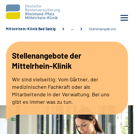
Mittelrhein-Klinik Bad Salzig
…
Stellenangebote
Unsere Klinik
Stellenangebote der
Unsere Angebote
Mittelrhein-Klinik
Ihre Rehabilitation
Wir sind vielseitig: Vom Gärtner, der
medizinischen Fachkraft oder als
Karriere
Mitarbeitende in der Verwaltung. Bei uns
gibt es immer was zu tun.
Zuweisende &
Selbsthilfegruppen
Suche