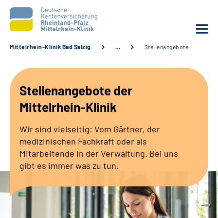
Mittelrhein-Klinik Bad Salzig
…
Stellenangebote
Unsere Klinik
Stellenangebote der
Unsere Angebote
Mittelrhein-Klinik
Ihre Rehabilitation
Wir sind vielseitig: Vom Gärtner, der
medizinischen Fachkraft oder als
Karriere
Mitarbeitende in der Verwaltung. Bei uns
gibt es immer was zu tun.
Zuweisende &
Selbsthilfegruppen
Suche