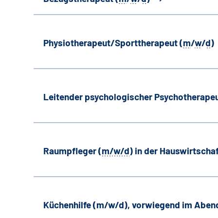
Physiotherapeut/Sporttherapeut (
m
/
w
/
d
)
Leitender psychologischer Psychotherapeu
Raumpfleger (
m/w/d
) in der Hauswirtscha
Küchenhilfe (m/w/d), vorwiegend im Aben