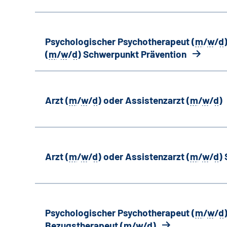
Psychologischer Psychotherapeut (
m
/
w
/
d
(
m
/
w
/
d
) Schwerpunkt Prävention
Arzt (
m
/
w
/
d
) oder Assistenzarzt (
m
/
w
/
d
)
Arzt (
m
/
w
/
d
) oder Assistenzarzt (
m
/
w
/
d
)
Psychologischer Psychotherapeut (
m
/
w
/
d
Bezugstherapeut (
m
/
w
/
d
)