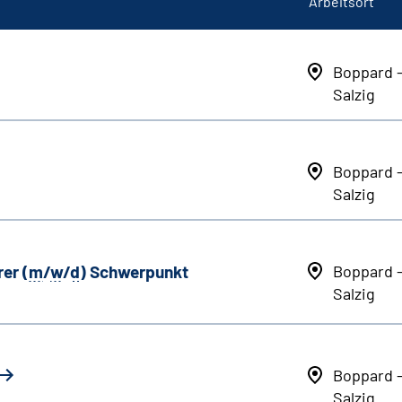
Arbeitsort
Boppard 
Salzig
Boppard 
Salzig
er (
m
/
w
/
d
) Schwerpunkt
Boppard 
Salzig
Boppard 
Salzig