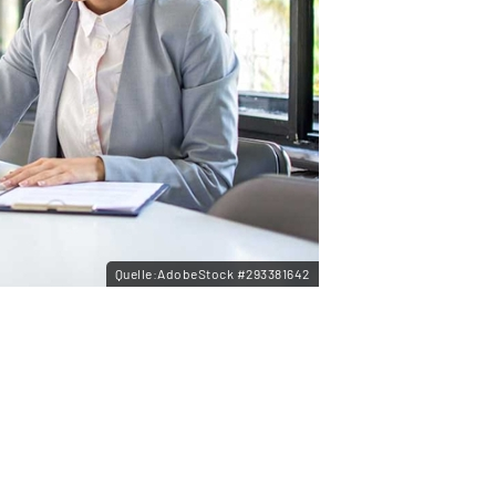
Quelle:AdobeStock #293381642