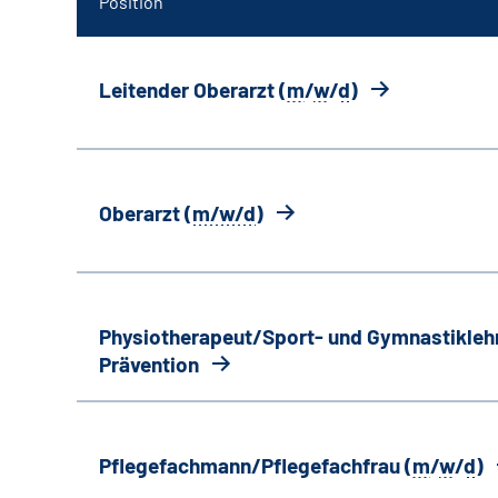
Position
Leitender Oberarzt (
m
/
w
/
d
)
Oberarzt (
m/w/d
)
Physiotherapeut/Sport- und Gymnastiklehr
Prävention
Pflegefachmann/Pflegefachfrau (
m
/
w
/
d
)