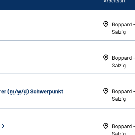
Arbeitsort
Boppard 
Salzig
Boppard 
Salzig
er (
m
/
w
/
d
) Schwerpunkt
Boppard 
Salzig
Boppard 
Salzig