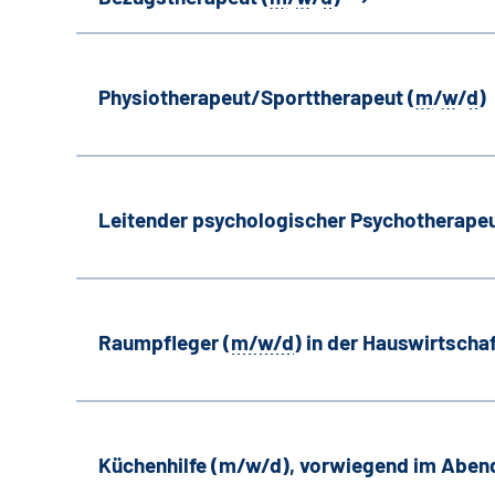
Physiotherapeut/Sporttherapeut (
m
/
w
/
d
)
Leitender psychologischer Psychotherapeu
Raumpfleger (
m/w/d
) in der Hauswirtscha
Küchenhilfe (m/w/d), vorwiegend im Aben