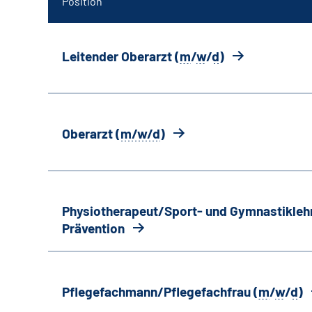
Position
Leitender Oberarzt (
m
/
w
/
d
)
Oberarzt (
m/w/d
)
Physiotherapeut/Sport- und Gymnastiklehr
Prävention
Pflegefachmann/Pflegefachfrau (
m
/
w
/
d
)