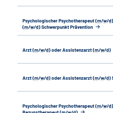
Psychologischer Psychotherapeut (
m
/
w
/
d
(
m
/
w
/
d
) Schwerpunkt Prävention
Arzt (
m
/
w
/
d
) oder Assistenzarzt (
m
/
w
/
d
)
Arzt (
m
/
w
/
d
) oder Assistenzarzt (
m
/
w
/
d
)
Psychologischer Psychotherapeut (
m
/
w
/
d
Bezugstherapeut (
m
/
w
/
d
)