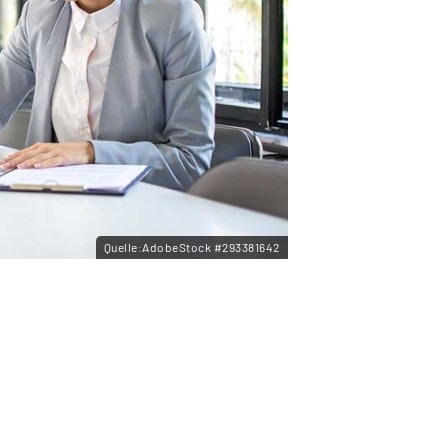
Quelle:AdobeStock #293381642