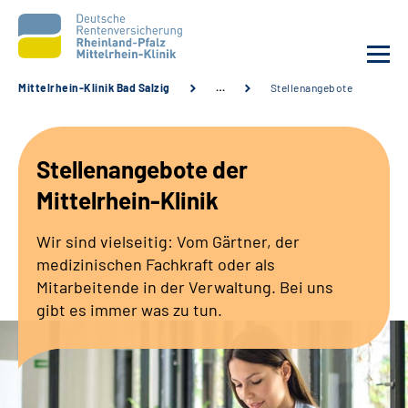
Mittelrhein-Klinik Bad Salzig
…
Stellenangebote
Unsere Klinik
Stellenangebote der
Unsere Angebote
Mittelrhein-Klinik
Ihre Rehabilitation
Wir sind vielseitig: Vom Gärtner, der
medizinischen Fachkraft oder als
Karriere
Mitarbeitende in der Verwaltung. Bei uns
gibt es immer was zu tun.
Zuweisende &
Selbsthilfegruppen
Suche