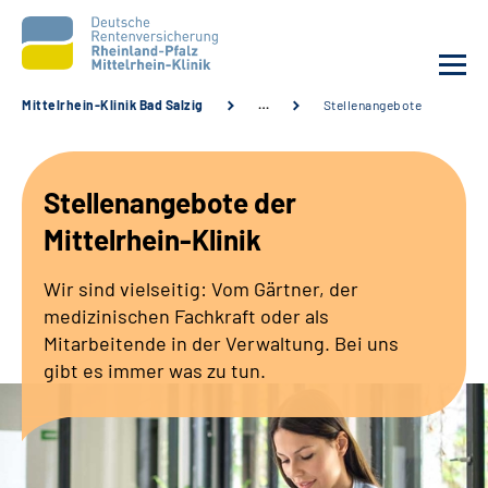
Mittelrhein-Klinik Bad Salzig
…
Stellenangebote
Unsere Klinik
Stellenangebote der
Unsere Angebote
Mittelrhein-Klinik
Ihre Rehabilitation
Wir sind vielseitig: Vom Gärtner, der
medizinischen Fachkraft oder als
Karriere
Mitarbeitende in der Verwaltung. Bei uns
gibt es immer was zu tun.
Zuweisende &
Selbsthilfegruppen
Suche