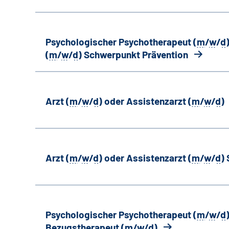
Psychologischer Psychotherapeut (
m
/
w
/
d
(
m
/
w
/
d
) Schwerpunkt Prävention
Arzt (
m
/
w
/
d
) oder Assistenzarzt (
m
/
w
/
d
)
Arzt (
m
/
w
/
d
) oder Assistenzarzt (
m
/
w
/
d
)
Psychologischer Psychotherapeut (
m
/
w
/
d
Bezugstherapeut (
m
/
w
/
d
)