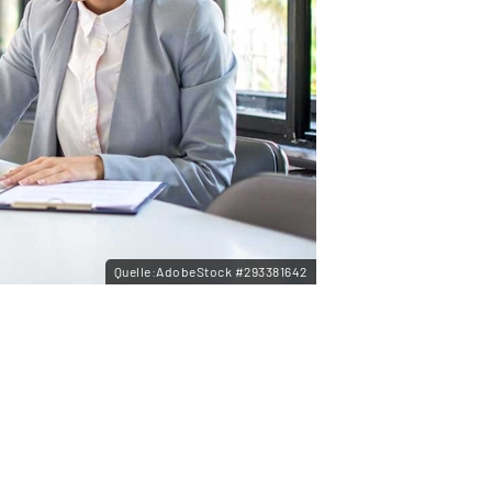
Quelle:AdobeStock #293381642