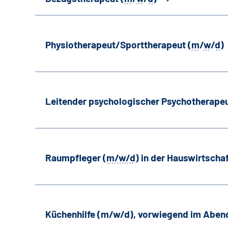
Physiotherapeut/Sporttherapeut (
m
/
w
/
d
)
Leitender psychologischer Psychotherapeu
Raumpfleger (
m/w/d
) in der Hauswirtscha
Küchenhilfe (m/w/d), vorwiegend im Aben