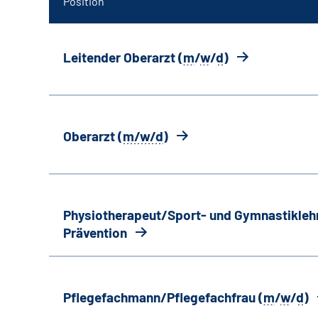
Position
Leitender Oberarzt (
m
/
w
/
d
)
Oberarzt (
m/w/d
)
Physiotherapeut/Sport- und Gymnastiklehr
Prävention
Pflegefachmann/Pflegefachfrau (
m
/
w
/
d
)