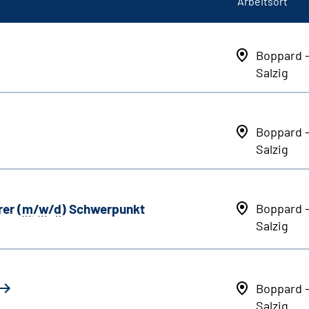
Arbeitsort
Boppard 
Salzig
Boppard 
Salzig
er (
m
/
w
/
d
) Schwerpunkt
Boppard 
Salzig
Boppard 
Salzig