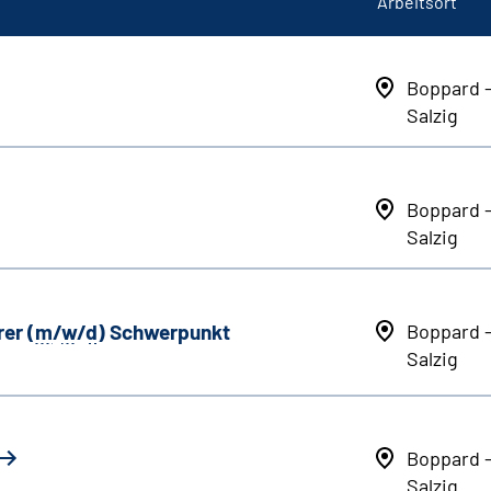
Arbeitsort
Boppard 
Salzig
Boppard 
Salzig
er (
m
/
w
/
d
) Schwerpunkt
Boppard 
Salzig
Boppard 
Salzig