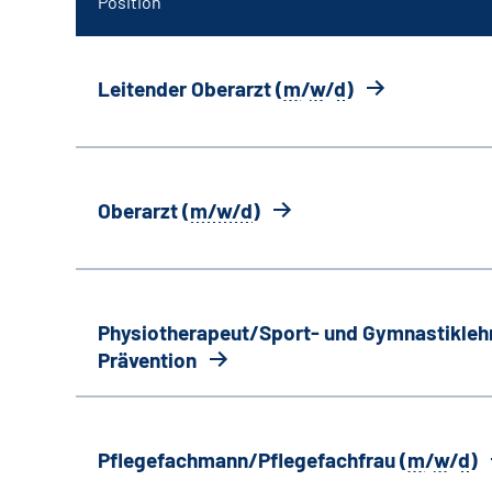
Position
Leitender Oberarzt (
m
/
w
/
d
)
Oberarzt (
m/w/d
)
Physiotherapeut/Sport- und Gymnastiklehr
Prävention
Pflegefachmann/Pflegefachfrau (
m
/
w
/
d
)