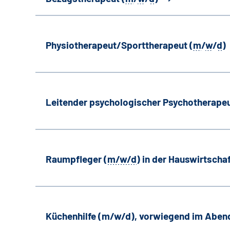
Physiotherapeut/Sporttherapeut (
m
/
w
/
d
)
Leitender psychologischer Psychotherapeu
Raumpfleger (
m/w/d
) in der Hauswirtscha
Küchenhilfe (m/w/d), vorwiegend im Aben