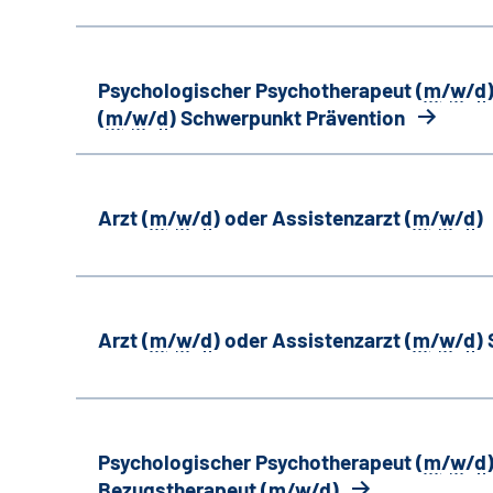
Psychologischer Psychotherapeut (
m
/
w
/
d
(
m
/
w
/
d
) Schwerpunkt Prävention
Arzt (
m
/
w
/
d
) oder Assistenzarzt (
m
/
w
/
d
)
Arzt (
m
/
w
/
d
) oder Assistenzarzt (
m
/
w
/
d
)
Psychologischer Psychotherapeut (
m
/
w
/
d
Bezugstherapeut (
m
/
w
/
d
)