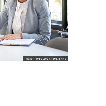
Quelle:AdobeStock #293381642