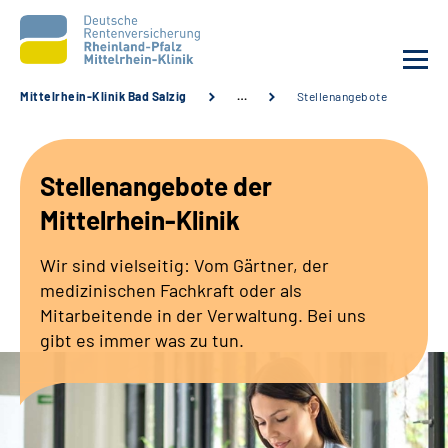
Mittelrhein-Klinik Bad Salzig
…
Stellenangebote
Unsere Klinik
Stellenangebote der
Unsere Angebote
Mittelrhein-Klinik
Ihre Rehabilitation
Wir sind vielseitig: Vom Gärtner, der
medizinischen Fachkraft oder als
Karriere
Mitarbeitende in der Verwaltung. Bei uns
gibt es immer was zu tun.
Zuweisende &
Selbsthilfegruppen
Suche