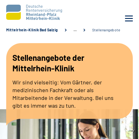
Mittelrhein-Klinik Bad Salzig
…
Stellenangebote
Unsere Klinik
Stellenangebote der
Unsere Angebote
Mittelrhein-Klinik
Ihre Rehabilitation
Wir sind vielseitig: Vom Gärtner, der
medizinischen Fachkraft oder als
Karriere
Mitarbeitende in der Verwaltung. Bei uns
gibt es immer was zu tun.
Zuweisende &
Selbsthilfegruppen
Suche