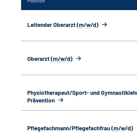
Position
Leitender Oberarzt (
m
/
w
/
d
)
Oberarzt (
m/w/d
)
Physiotherapeut/Sport- und Gymnastiklehr
Prävention
Pflegefachmann/Pflegefachfrau (
m
/
w
/
d
)