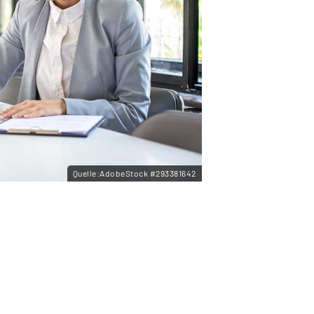
Quelle:AdobeStock #293381642