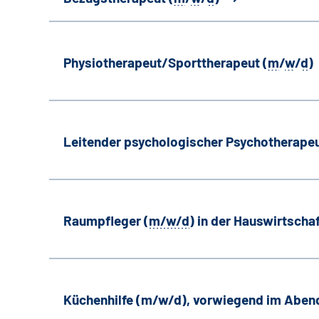
Physiotherapeut/Sporttherapeut (
m
/
w
/
d
)
Leitender psychologischer Psychotherapeu
Raumpfleger (
m/w/d
) in der Hauswirtscha
Küchenhilfe (m/w/d), vorwiegend im Aben