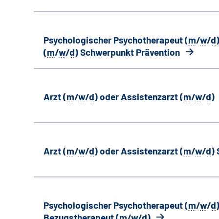
Psychologischer Psychotherapeut (
m
/
w
/
d
(
m
/
w
/
d
) Schwerpunkt Prävention
Arzt (
m
/
w
/
d
) oder Assistenzarzt (
m
/
w
/
d
)
Arzt (
m
/
w
/
d
) oder Assistenzarzt (
m
/
w
/
d
)
Psychologischer Psychotherapeut (
m
/
w
/
d
Bezugstherapeut (
m
/
w
/
d
)