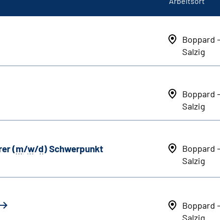
Arbeitsort
Boppard 
Salzig
Boppard 
Salzig
er (
m
/
w
/
d
) Schwerpunkt
Boppard 
Salzig
Boppard 
Salzig