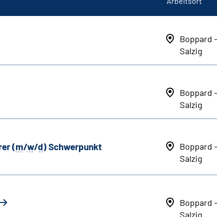
Arbeitsort
Boppard 
Salzig
Boppard 
Salzig
er (
m
/
w
/
d
) Schwerpunkt
Boppard 
Salzig
Boppard 
Salzig