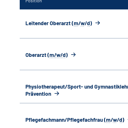
Position
Leitender Oberarzt (
m
/
w
/
d
)
Oberarzt (
m/w/d
)
Physiotherapeut/Sport- und Gymnastiklehr
Prävention
Pflegefachmann/Pflegefachfrau (
m
/
w
/
d
)