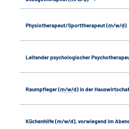
Physiotherapeut/Sporttherapeut (
m
/
w
/
d
)
Leitender psychologischer Psychotherapeu
Raumpfleger (
m/w/d
) in der Hauswirtscha
Küchenhilfe (m/w/d), vorwiegend im Aben