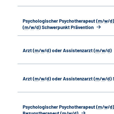
Psychologischer Psychotherapeut (
m
/
w
/
d
(
m
/
w
/
d
) Schwerpunkt Prävention
Arzt (
m
/
w
/
d
) oder Assistenzarzt (
m
/
w
/
d
)
Arzt (
m
/
w
/
d
) oder Assistenzarzt (
m
/
w
/
d
)
Psychologischer Psychotherapeut (
m
/
w
/
d
Bezugstherapeut (
m
/
w
/
d
)