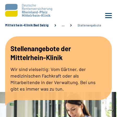
Mittelrhein-Klinik Bad Salzig
…
Stellenangebote
Unsere Klinik
Stellenangebote der
Unsere Angebote
Mittelrhein-Klinik
Ihre Rehabilitation
Wir sind vielseitig: Vom Gärtner, der
medizinischen Fachkraft oder als
Karriere
Mitarbeitende in der Verwaltung. Bei uns
gibt es immer was zu tun.
Zuweisende &
Selbsthilfegruppen
Suche