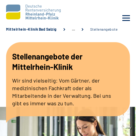
Mittelrhein-Klinik Bad Salzig
…
Stellenangebote
Unsere Klinik
Stellenangebote der
Unsere Angebote
Mittelrhein-Klinik
Ihre Rehabilitation
Wir sind vielseitig: Vom Gärtner, der
medizinischen Fachkraft oder als
Karriere
Mitarbeitende in der Verwaltung. Bei uns
gibt es immer was zu tun.
Zuweisende &
Selbsthilfegruppen
Suche