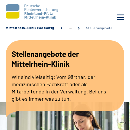
Mittelrhein-Klinik Bad Salzig
…
Stellenangebote
Unsere Klinik
Stellenangebote der
Unsere Angebote
Mittelrhein-Klinik
Ihre Rehabilitation
Wir sind vielseitig: Vom Gärtner, der
medizinischen Fachkraft oder als
Karriere
Mitarbeitende in der Verwaltung. Bei uns
gibt es immer was zu tun.
Zuweisende &
Selbsthilfegruppen
Suche