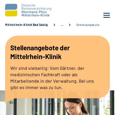
Mittelrhein-Klinik Bad Salzig
…
Stellenangebote
Unsere Klinik
Stellenangebote der
Unsere Angebote
Mittelrhein-Klinik
Ihre Rehabilitation
Wir sind vielseitig: Vom Gärtner, der
medizinischen Fachkraft oder als
Karriere
Mitarbeitende in der Verwaltung. Bei uns
gibt es immer was zu tun.
Zuweisende &
Selbsthilfegruppen
Suche