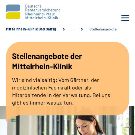
Mittelrhein-Klinik Bad Salzig
…
Stellenangebote
Unsere Klinik
Stellenangebote der
Unsere Angebote
Mittelrhein-Klinik
Ihre Rehabilitation
Wir sind vielseitig: Vom Gärtner, der
medizinischen Fachkraft oder als
Karriere
Mitarbeitende in der Verwaltung. Bei uns
gibt es immer was zu tun.
Zuweisende &
Selbsthilfegruppen
Suche